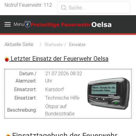
Notruf Feuerwehr: 112
Menu
Aktuelle Seite:
Startseite
Einsätze
Letzter Einsatz der Feuerwehr Oelsa
Datum /
21.07.2026 08:32
Alarmzeit:
Uhr
Einsatzort:
Karsdorf
Einsatzart:
Technische Hilfe
Ölspur auf
Beschreibung:
Bundesstraße
Einsatztagebuch der Feuerwehr