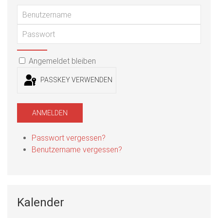
Benu
Passwort
PASSWORT ANZEIGEN
Angemeldet bleiben
PASSKEY VERWENDEN
ANMELDEN
Passwort vergessen?
Benutzername vergessen?
Kalender