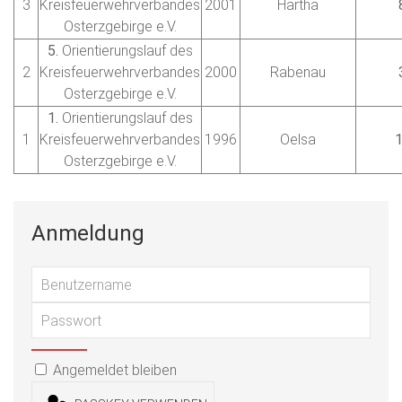
3
Kreisfeuerwehrverbandes
2001
Hartha
Osterzgebirge e.V.
5.
Orientierungslauf des
2
Kreisfeuerwehrverbandes
2000
Rabenau
Osterzgebirge e.V.
1.
Orientierungslauf des
1
Kreisfeuerwehrverbandes
1996
Oelsa
Osterzgebirge e.V.
Anmeldung
Benu
Passwort
PASSWORT ANZEIGEN
Angemeldet bleiben