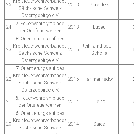
Kreisfeuerwehrverbandes
25
2018
Bärenfels
Sächsische Schweiz
Osterzgebirge e.V.
7.
Feuerwehrolympiade
24
2018
Lübau
der Ortsfeuerwehren
8.
Orientierungslauf des
Kreisfeuerwehrverbandes
Reihnahrdtsdorf -
23
2016
Sächsische Schweiz
Schöna
Osterzgebirge e.V.
7.
Orientierungslauf des
Kreisfeuerwehrverbandes
22
2015
Hartmannsdorf
Sächsische Schweiz
Osterzgebirge e.V.
6.
Feuerwehrolympiade
21
2014
Oelsa
der Ortsfeuerwehren
6.
Orientierungslauf des
Kreisfeuerwehrverbandes
20
2014
Saida
Sächsische Schweiz