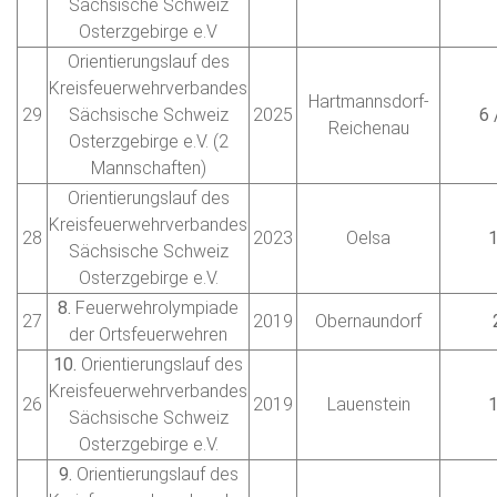
Sächsische Schweiz
Osterzgebirge e.V
Orientierungslauf des
Kreisfeuerwehrverbandes
Hartmannsdorf-
29
Sächsische Schweiz
2025
6 
Reichenau
Osterzgebirge e.V. (2
Mannschaften)
Orientierungslauf des
Kreisfeuerwehrverbandes
28
2023
Oelsa
Sächsische Schweiz
Osterzgebirge e.V.
8.
Feuerwehrolympiade
27
2019
Obernaundorf
der Ortsfeuerwehren
10.
Orientierungslauf des
Kreisfeuerwehrverbandes
26
2019
Lauenstein
Sächsische Schweiz
Osterzgebirge e.V.
9.
Orientierungslauf des