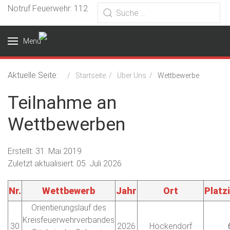
Notruf Feuerwehr: 112
Menu
Aktuelle Seite:
Startseite
Über Uns
Wettbewerbe
Teilnahme an
Wettbewerben
Erstellt: 31. Mai 2019
Zuletzt aktualisiert: 05. Juli 2026
Nr.
Wettbewerb
Jahr
Ort
Platz
Orientierungslauf des
Kreisfeuerwehrverbandes
30
2026
Höckendorf